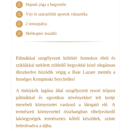
Hajnali jóga a hegytetőn
Vízi és szárazföldi sportok választéka
2 teniszpálya
Helikopter leszálló
Pálmákkal szegélyezett hófehér homokos öböl és
sziklákkal tarkított zöldellő hegyoldal közé elegánsan
illeszkedve húzódik végig a Baie Lazare mentén a
fenséges Kempinski Seychelles!
A türkízkék lagúna által szegélyezett resort trópusi
pálmákkal és egzotikus növényekkel teli kertje
mesebeli környezetet varázsol a látogató elé. A
természeti környezettel összhangban elhelyezkedő
lakóegységek természetes kőből készültek, szinte
beleolvadva a tájba.