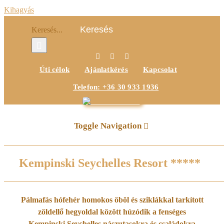
Kihagyás
Keresés...
Úti célok
Ajánlatkérés
Kapcsolat
Telefon: +36 30 933 1936
Toggle Navigation
Főoldal
Kempinski Seychelles Resort *****
Úti célok
Pálmafás hófehér homokos öböl és sziklákkal tarkított
zöldellő hegyoldal között húzódik a fenséges
Miért a Morea Exkluzív?
Kempinski Seychelles nászutasokra és családokra