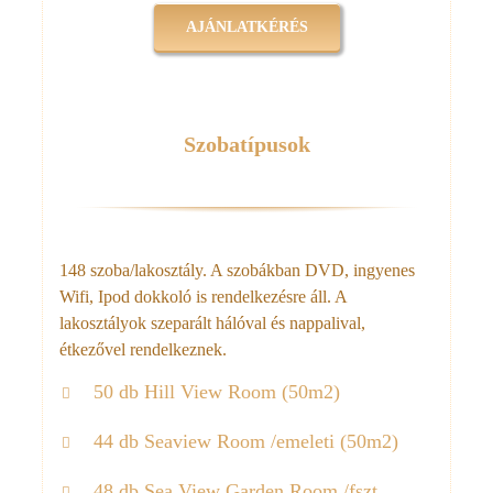
AJÁNLATKÉRÉS
Szobatípusok
148 szoba/lakosztály. A szobákban DVD, ingyenes
Wifi, Ipod dokkoló is rendelkezésre áll. A
lakosztályok szeparált hálóval és nappalival,
étkezővel rendelkeznek.
50 db Hill View Room (50m2)
44 db Seaview Room /emeleti (50m2)
48 db Sea View Garden Room /fszt.