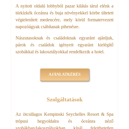
A nyitott oldalú lobbyból pazar kilátás tárul elénk a
türkízkék óceánra és buja növényekkel körbe ültetett
végtelenített medencére, mely körül formatervezett
napozóágyak csábítanak pihenésre.
Nászutasoknak és családoknak egyaránt ajánljuk,
párok és családok igényeit egyaránt kielégítő
szobákkal és lakosztályokkal rendelkezik a hotel.
AJÁNLATKÉRÉS
Szolgáltatások
Az ötcsillagos Kempinski Seychelles Resort & Spa
trópusi hegyoldalra és óceánra néző
szobákban/lakosztályokban kínál felejthetetlen