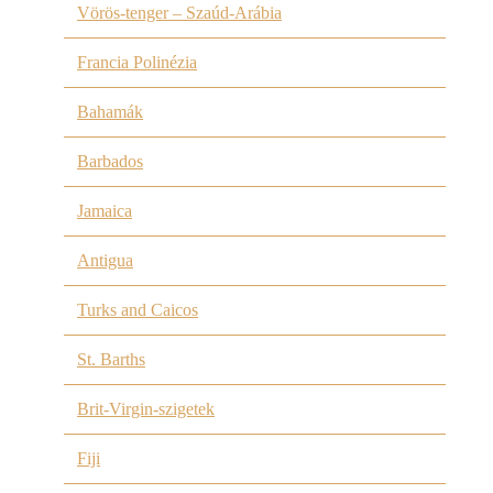
Vörös-tenger – Szaúd-Arábia
Francia Polinézia
Bahamák
Barbados
Jamaica
Antigua
Turks and Caicos
St. Barths
Brit-Virgin-szigetek
Fiji