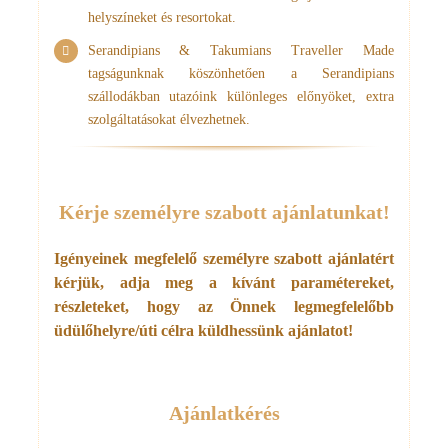
helyszíneket és resortokat.
Serandipians & Takumians Traveller Made
tagságunknak köszönhetően a Serandipians
szállodákban utazóink különleges előnyöket, extra
szolgáltatásokat élvezhetnek.
Kérje személyre szabott ajánlatunkat!
Igényeinek megfelelő személyre szabott ajánlatért
kérjük, adja meg a kívánt paramétereket,
részleteket,
hogy az Önnek legmegfelelőbb
üdülőhelyre/úti célra küldhessünk ajánlatot!
Ajánlatkérés