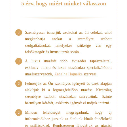
5 érv, hogy miért minket válasszon
Személyesen ismerjük azokokat az úti célokat, ahol
megkaphatja azokat a személyre szabott
szolgáltatásokat, amelyekre szüksége van egy
felsőkategóriás luxus utazás során.
A luxus utazását több évtizedes tapasztalattal,
exkluzív utakra és luxus utazásokra specializálódott
utazásszervezőnk,
Zahalha Hajnalka
szervezi.
Felmérjük az Ön személyes igényeit és ezek alapján
alakítjuk ki a legmegfelelőbb utazást. Kizárólag
személyre szabott utazásokat szervezünk. Szinte
bármilyen kérését, exkluzív igényét el tudjuk intézni.
Minden lehetőséget megragadunk, hogy új
információkhoz jussunk az általunk kínált úticélokról
és szállásokról. Rendszeresen látogatjuk az utazási