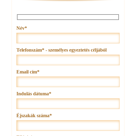
Név*
Telefonszám* - személyes egyeztetés céljából
Email cím*
Indulás dátuma*
Éjszakák száma*