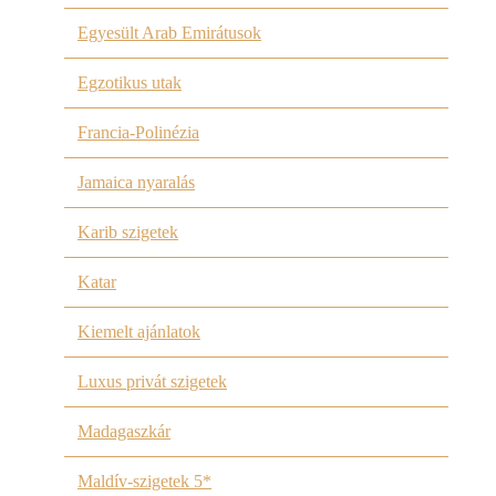
Egyesült Arab Emirátusok
Egzotikus utak
Francia-Polinézia
Jamaica nyaralás
Karib szigetek
Katar
Kiemelt ajánlatok
Luxus privát szigetek
Madagaszkár
Maldív-szigetek 5*