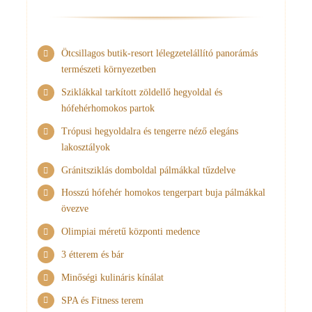
Ötcsillagos butik-resort lélegzetelállító panorámás
természeti környezetben
Sziklákkal tarkított zöldellő hegyoldal és
hófehérhomokos partok
Trópusi hegyoldalra és tengerre néző elegáns
lakosztályok
Gránitsziklás domboldal pálmákkal tűzdelve
Hosszú hófehér homokos tengerpart buja pálmákkal
övezve
Olimpiai méretű központi medence
3 étterem és bár
Minőségi kulináris kínálat
SPA és Fitness terem