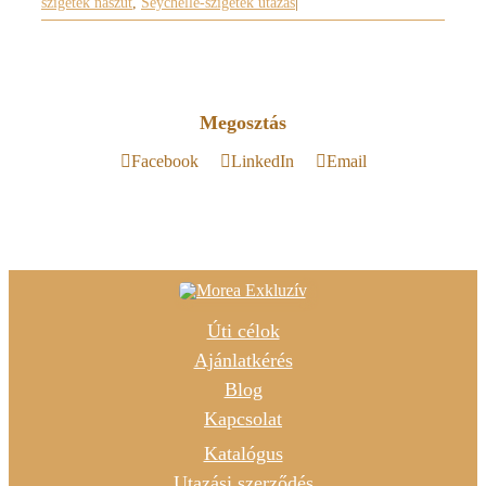
szigetek nászút
,
Seychelle-szigetek utazás
|
Megosztás
Facebook
LinkedIn
Email
Úti célok
Ajánlatkérés
Blog
Kapcsolat
Katalógus
Utazási szerződés