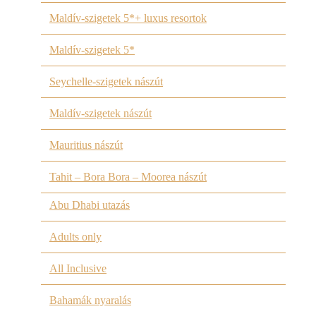
Maldív-szigetek 5*+ luxus resortok
Maldív-szigetek 5*
Seychelle-szigetek nászút
Maldív-szigetek nászút
Mauritius nászút
Tahit – Bora Bora – Moorea nászút
Abu Dhabi utazás
Adults only
All Inclusive
Bahamák nyaralás