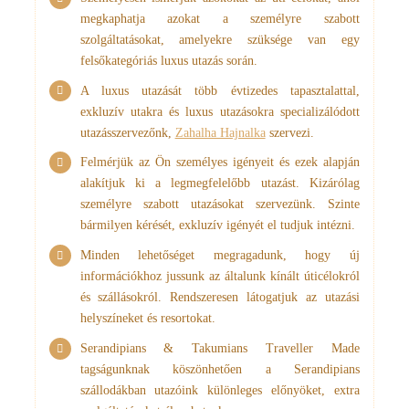
megkaphatja azokat a személyre szabott
szolgáltatásokat, amelyekre szüksége van egy
felsőkategóriás luxus utazás során.
A luxus utazását több évtizedes tapasztalattal,
exkluzív utakra és luxus utazásokra specializálódott
utazásszervezőnk,
Zahalha Hajnalka
szervezi.
Felmérjük az Ön személyes igényeit és ezek alapján
alakítjuk ki a legmegfelelőbb utazást. Kizárólag
személyre szabott utazásokat szervezünk. Szinte
bármilyen kérését, exkluzív igényét el tudjuk intézni.
Minden lehetőséget megragadunk, hogy új
információkhoz jussunk az általunk kínált úticélokról
és szállásokról. Rendszeresen látogatjuk az utazási
helyszíneket és resortokat.
Serandipians & Takumians Traveller Made
tagságunknak köszönhetően a Serandipians
szállodákban utazóink különleges előnyöket, extra