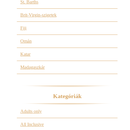
St. Barths
Brit-Virgin-szigetek
Fiji
Omán
Katar
Madagaszkár
Kategóriák
Adults only
All Inclusive