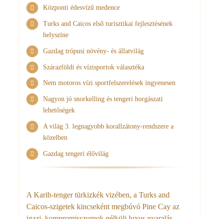
Központi édesvízű medence
Turks and Caicos első turisztikai fejlesztésének
helyszíne
Gazdag trópusi növény- és állatvilág
Szárazföldi és vízisportok választéka
Nem motoros vízi sportfelszerelések ingyenesen
Nagyon jó snorkelling és tengeri horgászati
lehetőségek
A világ 3. legnagyobb korallzátony-rendszere a
közelben
Gazdag tengeri élővilág
A Karib-tenger türkizkék vizében, a Turks and
Caicos-szigetek kincseként megbúvó Pine Cay az
igazi, kompromisszumok nélküli luxus nyaralás