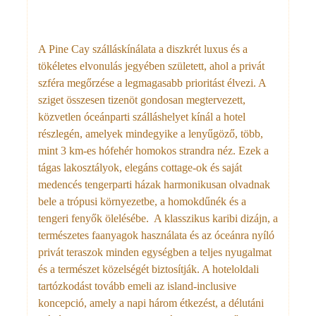
A Pine Cay szálláskínálata a diszkrét luxus és a
tökéletes elvonulás jegyében született, ahol a privát
szféra megőrzése a legmagasabb prioritást élvezi. A
sziget összesen tizenöt gondosan megtervezett,
közvetlen óceánparti szálláshelyet kínál a hotel
részlegén, amelyek mindegyike a lenyűgöző, több,
mint 3 km-es hófehér homokos strandra néz. Ezek a
tágas lakosztályok, elegáns cottage-ok és saját
medencés tengerparti házak harmonikusan olvadnak
bele a trópusi környezetbe, a homokdűnék és a
tengeri fenyők ölelésébe. A klasszikus karibi dizájn, a
természetes faanyagok használata és az óceánra nyíló
privát teraszok minden egységben a teljes nyugalmat
és a természet közelségét biztosítják. A hoteloldali
tartózkodást tovább emeli az island-inclusive
koncepció, amely a napi három étkezést, a délutáni