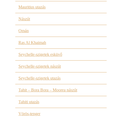
Mauritius utazás
Nászút
Omán
Ras Al Khaimah
Seychelle-szigetek esküvő
Seychelle-szigetek nászút
Seychelle-szigetek utazás
Tahit – Bora Bora – Moorea nászút
Tahiti utazás
Vörös-tenger