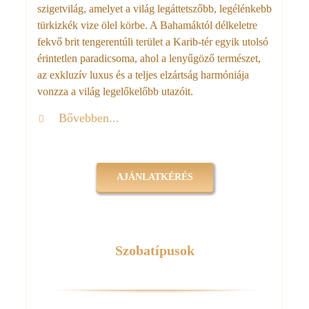
szigetvilág, amelyet a világ legáttetszőbb, legélénkebb
türkizkék vize ölel körbe. A Bahamáktól délkeletre
fekvő brit tengerentúli terület a Karib-tér egyik utolsó
érintetlen paradicsoma, ahol a lenyűgöző természet,
az exkluzív luxus és a teljes elzártság harmóniája
vonzza a világ legelőkelőbb utazóit.
Bővebben...
AJÁNLATKÉRÉS
Szobatípusok