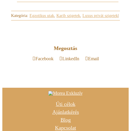
Kategória:
Egzotikus utak
,
Karib szigetek
,
Luxus privát szigetek
|
Megosztás
Facebook
LinkedIn
Email
Úti célok
Ajánlatkérés
Blog
Kapcsolat