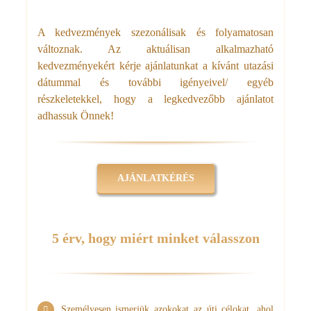
A kedvezmények szezonálisak és folyamatosan
változnak. Az aktuálisan alkalmazható
kedvezményekért kérje ajánlatunkat a kívánt utazási
dátummal és további igényeivel/ egyéb
részkeletekkel, hogy a legkedvezőbb ajánlatot
adhassuk Önnek!
AJÁNLATKÉRÉS
5 érv, hogy miért minket válasszon
Személyesen ismerjük azokokat az úti célokat, ahol