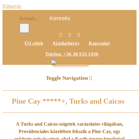
Kihagyás
Keresés...
Úti célok
Ajánlatkérés
Kapcsolat
Telefon: +36 30 933 1936
Toggle Navigation
Főoldal
Pine Cay *****+, Turks and Caicos
Úti célok
A Turks and Caicos-szigetek varázslatos világában,
Providenciales közelében fekszik a Pine Cay, egy
Miért a Morea Exkluzív?
exkluzív privát sziget, ahol a Karib-tenger lenyűgöző